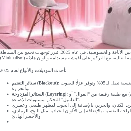
تعد ستائر غرف النوم عنصراً أساسياً يجمع بين الأناقة والخصوصية. في عام 2025، تبرز توجهات تجمع بين البساطة
أحدث الموديلات والأنواع لعام 2025:
الخيار الأمثل لغرف النوم؛ حيث تحجب الضوء بنسبة تصل لـ 95% وتوفر عزلًا للصوت
ستائر التعتيم (Blackout):
والحرارة.
دمج طبقة من القماش الثقيل (مثل المخمل أو الكتان) مع طبقة رقيقة من “الفوال” أو
الستائر المزدوجة (Layering):
“الدانتيل” للتحكم بمستويات الإضاءة.
احة النفسية، بالإضافة إلى الألوان الحيادية مثل البيج، الرمادي،
والأخضر الهادئ