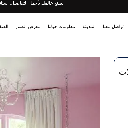
نصنع عالمك بأجمل التفاصيل.. ستائرنا ليست مجرد قماش، بل قصص من الأناقة والإبداع تُحاك خصيصاً لك.
تواصل معنا
المدونة
معلومات حولنا
معرض الصور
الصفح