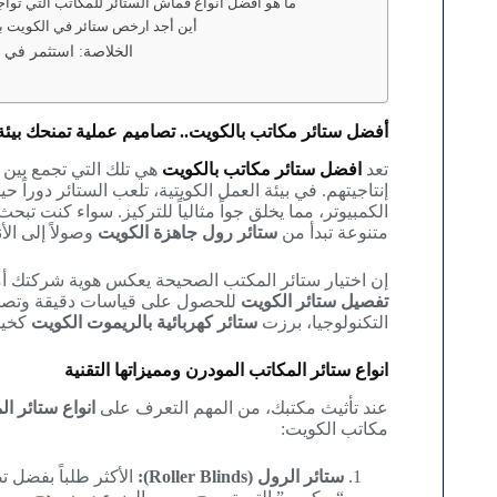
4. ما هو أفضل أنواع قماش الستائر للمكاتب التي ت
5. أين أجد ارخص ستائر في الكويت 
الخلاصة: استثمر في ر
أفضل ستائر مكاتب بالكويت.. تصاميم عملية تمنحك بيئة
تعد
افضل ستائر مكاتب بالكويت
هي تلك التي تجمع بين 
إنتاجيتهم. في بيئة العمل الكويتية، تلعب الستائر دورا
الكمبيوتر، مما يخلق جواً مثالياً للتركيز. سواء كنت تبح
متنوعة تبدأ من
ستائر رول جاهزة الكويت
وصولاً إلى الأ
إن اختيار ستائر المكتب الصحيحة يعكس هوية شركتك أمام
تفصيل ستائر الكويت
للحصول على قياسات دقيقة وتصامي
التكنولوجيا، برزت
ستائر كهربائية بالريموت الكويت
كخيا
انواع ستائر المكاتب المودرن ومميزاتها التقنية
عند تأثيث مكتبك، من المهم التعرف على
انواع ستائر ال
مكاتب الكويت:
ستائر الرول (Roller Blinds):
الأكثر طلباً بفضل ت