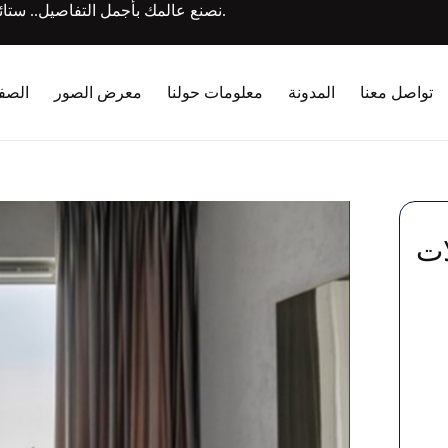
نصنع عالمك بأجمل التفاصيل.. ستائرنا ليست مجرد قماش، بل قصص من الأناقة والإبداع تُحاك خصيصاً لك.
تواصل معنا
المدونة
معلومات حولنا
معرض الصور
الصفح