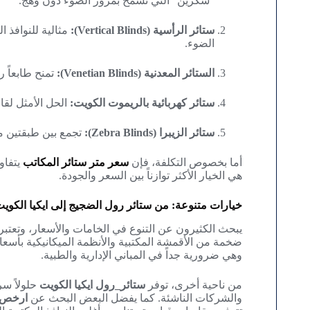
“سكرين” التي تسمح بمرور الضوء دون وهج.
ستائر الرأسية (Vertical Blinds):
مثالية للنوافذ 
الضوء.
الستائر المعدنية (Venetian Blinds):
تمنح طابعاً ر
ستائر كهربائية بالريموت الكويت:
الحل الأمثل لقا
ستائر الزيبرا (Zebra Blinds):
تجمع بين طبقتين م
أما بخصوص التكلفة، فإن
سعر متر ستائر المكاتب
يتفاو
هي الخيار الأكثر توازناً بين السعر والجودة.
خيارات متنوعة: من ستائر رول الضجيج إلى ايكيا الكوي
يبحث الكثيرون عن التنوع في الخامات والأسعار، وتعتبر
ضخمة من الأقمشة المكتبية والأنظمة الميكانيكية بأسعار
وهي ضرورية جداً في المباني الإدارية والطبية.
من ناحية أخرى، توفر
ستائر_رول ايكيا الكويت
حلولاً س
والشركات الناشئة. كما يفضل البعض البحث عن
ارخص س