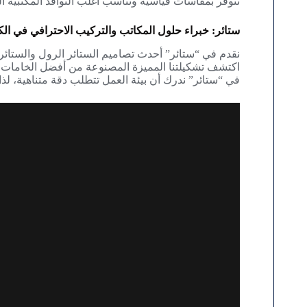
تتوفر بمقاسات قياسية وتناسب أغلب النوافذ المكتبية ال
ستائر: خبراء حلول المكاتب والتركيب الاحترافي في ال
نقدم في “ستائر” أحدث تصاميم الستائر الرول والستائ
اكتشف تشكيلتنا المميزة المصنوعة من أفضل الخامات 
في “ستائر” ندرك أن بيئة العمل تتطلب دقة متناهية، لذا 