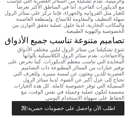
والرميثية، نقدم تشكيلة من الستائر العصرية التي تتناسب
مع الديكورات الفاخرة. أما في المناطق الأكثر تعرضاً
للغبار مثل الفروانية والجهراء، فإننا نركز على ستائر الرول
سهلة التنظيف والمقاومة للاتساخ. ولمنطقة العاصمة
والمكاتب التجارية، لدينا حلول عملية تحقق التوازن بين
الخصوصية والتهوية الطبيعية.
تصاميم متنوعة تناسب جميع الأذواق
تتنوع تشكيلتنا من ستائر الرول لتلبي مختلف الأذواق
والاحتياجات. نقدم ستائر الرول الكلاسيكية بألوانها
المحايدة التي تناسب معظم الديكورات، كما نحرص على
توفير خيارات من الستائر المطبوعة ذات التصاميم
العصرية للذين يبحثون عن لمسة مميزة. وللغرف التي
تحتاج إلى عزل أكبر عن الضوء، لدينا ستائر الرول
السميكة التي توفر خصوصية كاملة. كل هذه الخيارات
مصممة لتكون عملية وجميلة في نفس الوقت، مع
الحفاظ على سهولة الاستخدام اليومي.
اطلب الآن واحصل على خصومات حصرية!