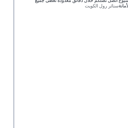
‎موقع ستائر رول الكويت راحتكم و امانكم هو هدفنا ‎نعمل طوال أيام الأسبوع ‎اتصل نصلكم خلال دقائق معدودة ‎نغطى جميع
سنائر رول الكويت