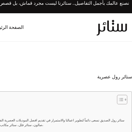
لتجاوز
نصنع عالمك بأجمل التفاصيل.. ستائرنا ليست مجرد قماش، بل قصص من 
لى
لمحتوى
الصفحة الرئ
ستائر رول عصرية
ستائر رول الصديق نسعى دائماً لتطوير اعمالنا والاستمرار في تقديم افضل الموديلات العصرية ال
صالون، ستائر فلل، ستائر مكاتب، ستائر شركات، ستائر خيام، ستائر منازل، ستائر مطبخ،