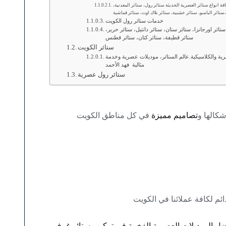
ة انواع ستائر العصرية الحديثة ستائر رول، ستائر المعدنية،
البامبو، ستائر خشبية، ستائر بلاك اوت، ستائر قماشية،
خدمات ستائر رول الكويت
تائر اورجانزا، ستائر ستان، ستائر دانتيل، ستائر حرير،
ستائر قطيفة، ستائر كتان، ستائر قطنس
ستائر الكويت
ية والكلاسيكية.عالم الستائر، موديلات عصرية وخدمة
مثالية فهد الأحمد
ستائر رول عصرية
شكالها و
تصاميم مميزة
في كل مناطق الكويت
ائم لكافة عملائنا في الكويت
افضل الموديلات العصرية الفخمة في تركيب ستائر غرف